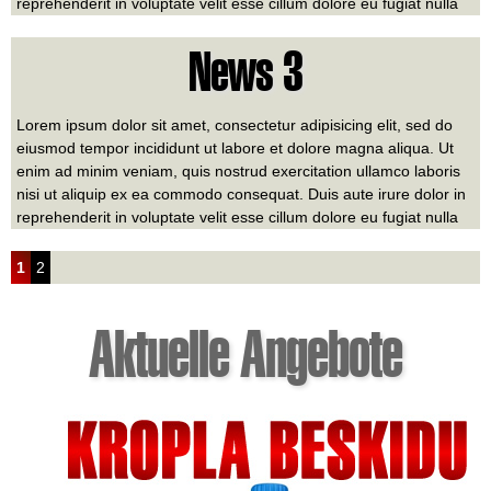
reprehenderit in voluptate velit esse cillum dolore eu fugiat nulla
pariatur. Excepteur sint occaecat cupidatat non proident, sunt in
culpa qui officia deserunt mollit anim id est laborum
News 3
Lorem ipsum dolor sit amet, consectetur adipisicing elit, sed do
eiusmod tempor incididunt ut labore et dolore magna aliqua. Ut
enim ad minim veniam, quis nostrud exercitation ullamco laboris
nisi ut aliquip ex ea commodo consequat. Duis aute irure dolor in
reprehenderit in voluptate velit esse cillum dolore eu fugiat nulla
pariatur. Excepteur sint occaecat cupidatat non proident, sunt in
culpa qui officia deserunt mollit anim id est laborum
1
2
Aktuelle Angebote